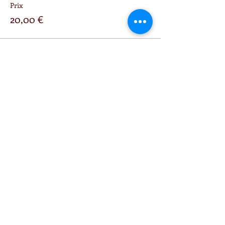
Prix
20,00 €
Partager cet événement
Site par Nadège Borowski, 2018, tous droits
réservés