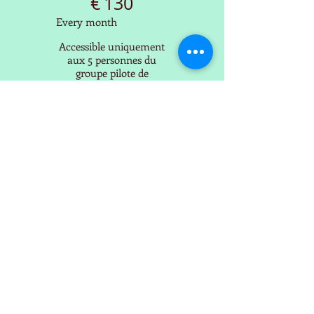
€
130
Every month
Accessible uniquement
aux 5 personnes du
groupe pilote de
praticien en Chant
Intégral. Formule
incluant également des
séances individuelles
Valid for 3 months
Select
Accès aux vidéos
Accès aux lives
collectifs