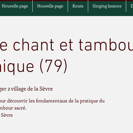
Nouvelle page
Nouvelle page
Route
Singing lessons
E
e chant et tambo
ique (79)
ger 2 village de la Sèvre
our découvrir les fondamentaux de la pratique du
mbour sacré.
a Sèvre