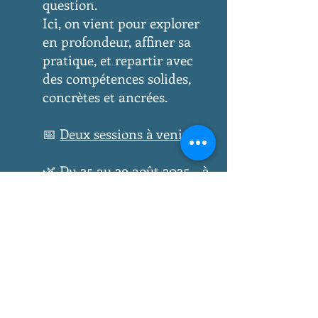
question.
Ici, on vient pour explorer
en profondeur, affiner sa
pratique, et repartir avec
des compétences solides,
concrètes et ancrées.
📅
Deux sessions à venir
:
🌿 Du 25 au 29 août 2025 – à
l’écolieu L’ÎLE DE
BAMBECQUE (Nord – 59)
🍽️ Repas sur place
obligatoire, compris dans le
tarif
🛏️ Hébergement possible
sur place : dortoir, roulotte